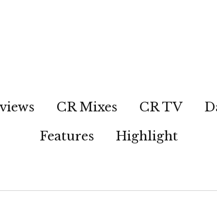
views
CR Mixes
CR TV
D
Features
Highlight