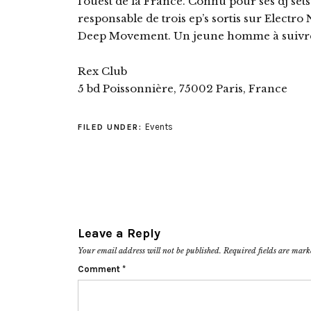
l’ouest de la France. Connu pour ses dj sets 
responsable de trois ep’s sortis sur Elect
Deep Movement. Un jeune homme à suivre 
Rex Club
5 bd Poissonnière, 75002 Paris, France
Events
FILED UNDER:
Leave a Reply
Your email address will not be published.
Required fields are mar
Comment
*