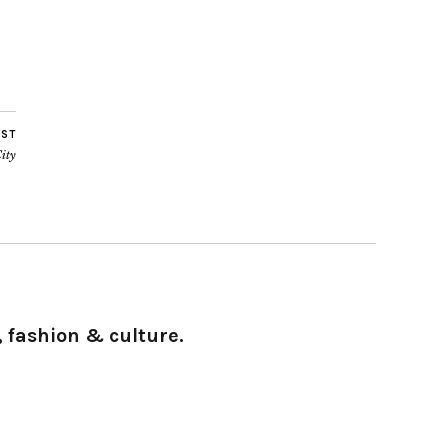
OST
ity
 fashion & culture.