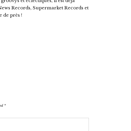
groovys et éclectiques, il est déjà
ro News Records, Supermarket Records et
de près !
ked
*