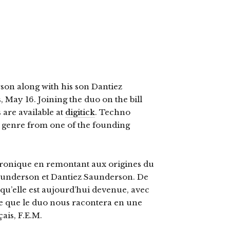
son along with his son Dantiez
, May 16. Joining the duo on the bill
 are available at
digitick
. Techno
he genre from one of the founding
ectronique en remontant aux origines du
Saunderson et Dantiez Saunderson. De
e qu’elle est aujourd’hui devenue, avec
que que le duo nous racontera en une
ais, F.E.M.